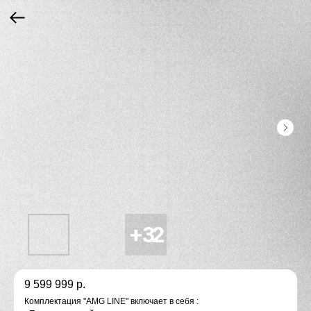
9 599 999
р.
Комплeктaция "AMG LINE" включaет в ceбя :