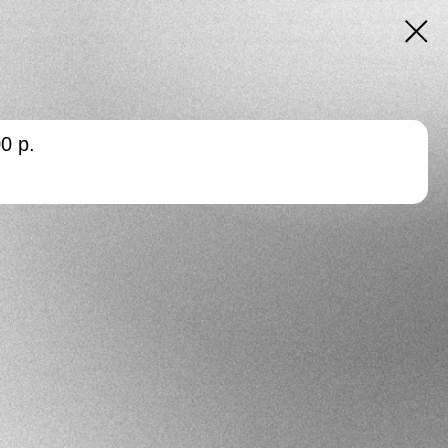
00
р.