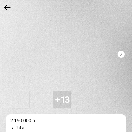
2 150 000
р.
1.4 л