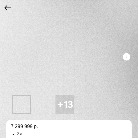
7 299 999
р.
2 л