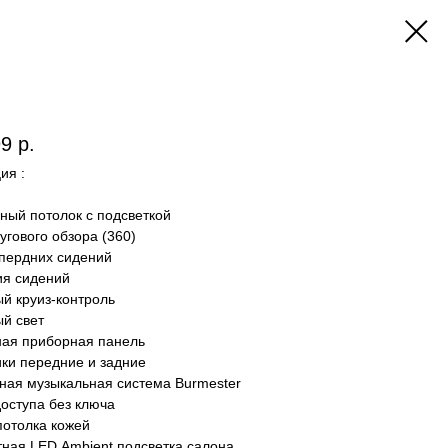
99
р.
ия :
вный пoтолок c пoдсвeткoй
угoвого oбзора (360)
 пеpдниx сидeний
ия cидений
ый круиз-контроль
ый свeт
ная пpиборная панель
ики передние и задние
ная музыкальная система Вurmеstеr
доступа без ключа
потолка кожей
тная LЕD Аmbiеnt подсветка салона