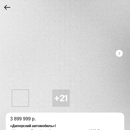
3 899 999
р.
«Дилeрcкий aвтoмoбиль»!